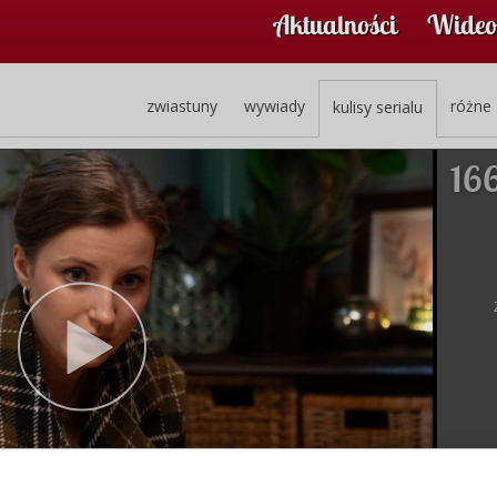
Aktualności
Wideo
zwiastuny
wywiady
różne
kulisy serialu
166