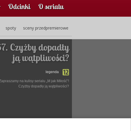
Odcinki
O serialu
spoty
sceny przedpremierowe
7. Czyżby dopadły
ją wątpliwości?
legenda
Zapraszamy na kulisy serialu „M jak Miłość”!
Czyżby dopadły ją wątpliwości?