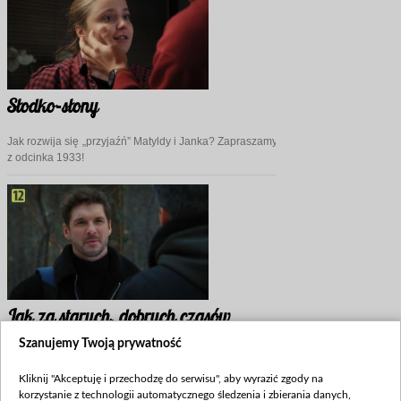
Słodko-słony
Jak rozwija się „przyjaźń” Matyldy i Janka? Zapraszamy na scenę przedpremier
z odcinka 1933!
Jak za starych, dobrych czasów
Szanujemy Twoją prywatność
Marcin oficjalnie nie pracuje już z Jakubem, ale… No właśnie, jak jest napraw
Ciekawych zapraszamy na SCENĘ PRZEDPREMIEROWĄ z odcinka numer 1932
Kliknij "Akceptuję i przechodzę do serwisu", aby wyrazić zgody na
korzystanie z technologii automatycznego śledzenia i zbierania danych,