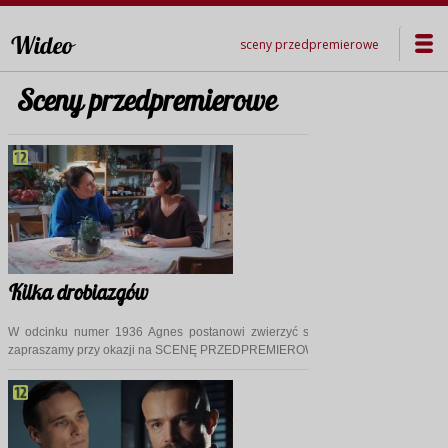
Wideo
sceny przedpremierowe
Sceny przedpremierowe
Kilka drobiazgów
W odcinku numer 1936 Agnes postanowi zwierzyć się Marii… A my jak zwy
zapraszamy przy okazji na SCENĘ PRZEDPREMIEROWĄ!