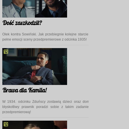
Dość zaszkodził?
Olek kontra Sowiński. Jak przebiegnie kolejne starcie mężczyzn? Zapraszamy
pełne emocji sceny przedpremierowe z odcinka 1935!
Brawa dla Kamila!
W 1934. odcinku Zduńscy zostawią dzieci oraz dom pod opieką Kamila… 
błyskotliwy prawnik poradzi sobie z takim zadaniem? Zapraszamy na sc
przedpremierową!