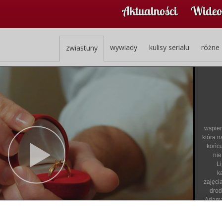
Aktualności
Wideo
wywiady
kulisy serialu
różne
zwiastuny
wspier
która 
końcu
nie
Li
k
zajęci
drod
Adama
z
oj