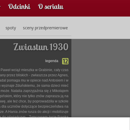
Odcinki
O serialu
spoty
sceny przedpremierowe
Zwiastun 1930
legenda
Paweł wciąż mieszka w Grabinie, cały czas
any przez bliskich - zwłaszcza przez Agnes,
nadal pomaga mu w opiece nad Antosiem i w
 wyznaje Zduńskiemu, że sama dzieci mieć
 może. Natalia zaprzyjaźnia się z Mikołajem
pińskim, który nie tylko znów zaprasza ją na
awę, ale też chce, by poprowadziła w szkole
a dla uczniów dotyczące bezpieczeństwa na
ze. A Hania znów rusza do akcji i mobilizuje
 do oświadczyn... Tymczasem życie Franka
mienia się w koszmar przez jego brutalnego
czyma, który zmusza chłopaka do kolejnego