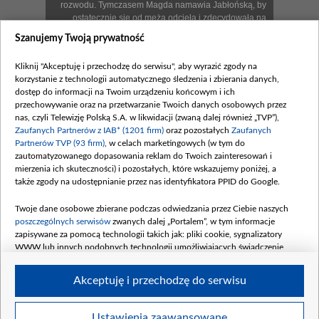
rozwodu. Tymczasem Magda namawia Jabłońską, by
ostatecznie się od męża odcięła i zdecydowała na
współpracę z prokuraturą. A kilka godzin później
Szanujemy Twoją prywatność
Paulina wpada w zastawioną przez "ukochanego"
pułapkę... Piotrek z Kingą coraz bardziej niepokoją się
Kliknij "Akceptuję i przechodzę do serwisu", aby wyrazić zgody na
o Pawła, który na nowo zrywa z bliskimi kontakt i szuka
korzystanie z technologii automatycznego śledzenia i zbierania danych,
zapomnienia w alkoholu. Łukasz Buczak
dostęp do informacji na Twoim urządzeniu końcowym i ich
przeprowadza się do domu syna, dzięki czemu ma
przechowywanie oraz na przetwarzanie Twoich danych osobowych przez
nadzieję zbliżyć się do Krystyny i podbić jej serce...
nas, czyli Telewizję Polską S.A. w likwidacji (zwaną dalej również „TVP”),
Zaufanych Partnerów z IAB* (1201 firm)
oraz pozostałych
Zaufanych
Zobacz również
Partnerów TVP (93 firm)
, w celach marketingowych (w tym do
zautomatyzowanego dopasowania reklam do Twoich zainteresowań i
mierzenia ich skuteczności) i pozostałych, które wskazujemy poniżej, a
także zgody na udostępnianie przez nas identyfikatora PPID do Google.
Twoje dane osobowe zbierane podczas odwiedzania przez Ciebie naszych
poszczególnych serwisów
zwanych dalej „Portalem”, w tym informacje
zapisywane za pomocą technologii takich jak: pliki cookie, sygnalizatory
WWW lub innych podobnych technologii umożliwiających świadczenie
dopasowanych i bezpiecznych usług, personalizację treści oraz reklam,
Zwiastun 1936
W 1936 odcinku „M jak...
udostępnianie funkcji mediów społecznościowych oraz analizowanie ruchu
Akceptuję i przechodzę do serwisu
w Internecie.
Twoje dane osobowe zbierane podczas odwiedzania przez Ciebie
Ustawienia zaawansowane