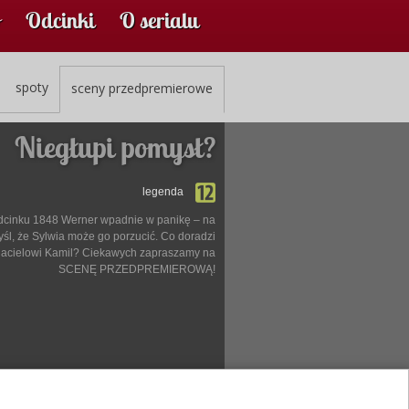
Odcinki
O serialu
spoty
sceny przedpremierowe
Niegłupi pomysł?
legenda
dcinku 1848 Werner wpadnie w panikę – na
śl, że Sylwia może go porzucić. Co doradzi
jacielowi Kamil? Ciekawych zapraszamy na
SCENĘ PRZEDPREMIEROWĄ!