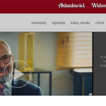
Aktualności
Wideo
zwiastuny
wywiady
kulisy serialu
różne
W o
my
przy