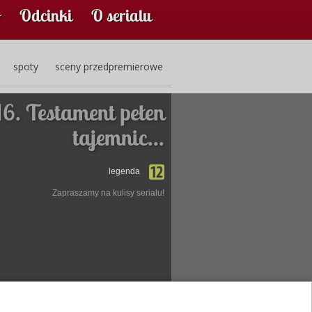
Odcinki
O serialu
spoty
sceny przedpremierowe
16. Testament pełen
tajemnic...
legenda
Zapraszamy na kulisy serialu!