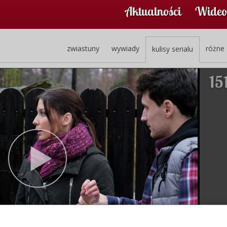
Aktualności
Wideo
zwiastuny
wywiady
różne
kulisy serialu
15