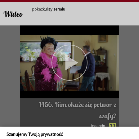
pokaz
kulisy serialu
Wideo
1456. Kim okaże się potwór z
szafy?
legenda
Szanujemy Twoją prywatność
Zapraszamy na kulisy serialu!