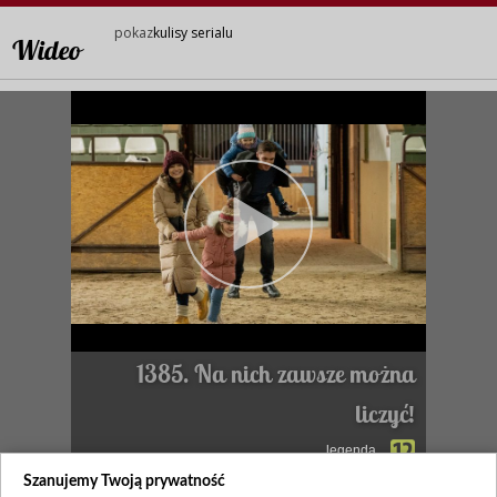
pokaz
kulisy serialu
Wideo
1385. Na nich zawsze można
liczyć!
legenda
Szanujemy Twoją prywatność
Zapraszamy na kulisy serialu.