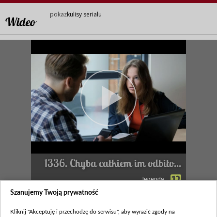
pokaz
kulisy serialu
Wideo
1336. Chyba całkiem im odbiło...
legenda
Szanujemy Twoją prywatność
Zapraszamy na kulisy serialu!
Kliknij "Akceptuję i przechodzę do serwisu", aby wyrazić zgody na