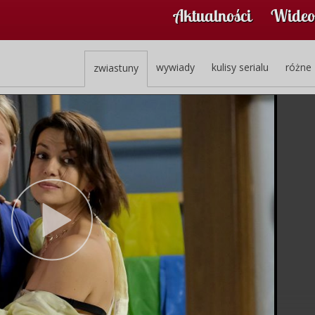
Aktualności
Wideo
wywiady
kulisy serialu
różne
zwiastuny