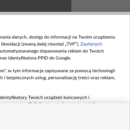
ierania danych, dostęp do informacji na Twoim urządzeniu
likwidacji (zwaną dalej również „TVP”),
Zaufanych
zautomatyzowanego dopasowania reklam do Twoich
 nas identyfikatora PPID do Google.
Zwiastun 1933
Zwiastun 1932
em”, w tym informacje zapisywane za pomocą technologii
W 1933. odcinku „M jak...
W 1932 odcinku „M jak...
 bezpiecznych usług, personalizację treści oraz reklam,
, identyfikatory Twoich urządzeń końcowych i
twarzane przez TVP,
Zaufanych Partnerów z IAB
oraz
zeniu lub dostęp do nich, wyboru podstawowych reklam,
reści, wyboru spersonalizowanych treści, pomiaru
r
kontakt
owywania i ulepszania produktów, zapewnienia