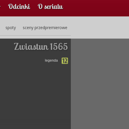
Odcinki
O serialu
spoty
sceny przedpremierowe
Zwiastun 1565
legenda