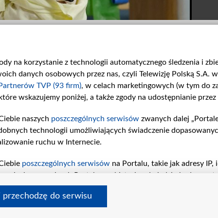
gody na korzystanie z technologii automatycznego śledzenia i zb
ch danych osobowych przez nas, czyli Telewizję Polską S.A. w 
Partnerów TVP (93 firm)
, w celach marketingowych (w tym do 
 które wskazujemy poniżej, a także zgody na udostępnianie przez
Zwiastun 1935
Zwiastun 1934
Ciebie naszych
poszczególnych serwisów
zwanych dalej „Portal
W 1935. odcinku „M jak...
W 1934. odcinku „M jak...
dobnych technologii umożliwiających świadczenie dopasowanych i
lizowanie ruchu w Internecie.
Ciebie
poszczególnych serwisów
na Portalu, takie jak adresy IP
iwaniach w serwisach Portalu czy historia odwiedzin będą prze
tępujących celów i funkcji: przechowywania informacji na urząd
i przechodzę do serwisu
sonalizowanych reklam, tworzenia profilu spersonalizowanych t
amin tvp.pl
pomoc
polityka prywatności
moje zgody
redakcja
newslette
a badań rynkowych w celu generowania opinii odbiorców, oprac