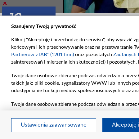
Zobacz również
Szanujemy Twoją prywatność
Kliknij "Akceptuję i przechodzę do serwisu", aby wyrazić z
końcowym i ich przechowywanie oraz na przetwarzanie Twoi
Partnerów z IAB* (1201 firm)
oraz pozostałych
Zaufanych 
zainteresowań i mierzenia ich skuteczności) i pozostałych,
astun 1927
Zwiastun 1936
Twoje dane osobowe zbierane podczas odwiedzania przez 
927. odcinku „M jak...
W 1936 odcinku „M jak...
takich jak: pliki cookie, sygnalizatory WWW lub innych po
udostępnianie funkcji mediów społecznościowych oraz ana
Komentarze
Twoje dane osobowe zbierane podczas odwiedzania przez 
identyfikatory plików cookie, informacje o Twoich wyszuk
pozostałych
Zaufanych Partnerów TVP
dla realizacji nas
Ustawienia zaawansowane
Akceptuję 
wyboru spersonalizowanych reklam, tworzenia profilu sper
regul
wydajności reklam, pomiaru wydajności treści, stosowani