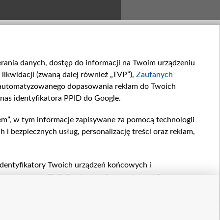
ierania danych, dostęp do informacji na Twoim urządzeniu
likwidacji (zwaną dalej również „TVP”),
Zaufanych
zautomatyzowanego dopasowania reklam do Twoich
 nas identyfikatora PPID do Google.
1666. Czy to jest przyjaźń,
1665. Ostateczne starcie...
em”, w tym informacje zapisywane za pomocą technologii
czy to jest...
Zapraszamy na kulisy...
 bezpiecznych usług, personalizację treści oraz reklam,
, identyfikatory Twoich urządzeń końcowych i
twarzane przez TVP,
Zaufanych Partnerów z IAB
oraz
zeniu lub dostęp do nich, wyboru podstawowych reklam,
reści, wyboru spersonalizowanych treści, pomiaru
r
kontakt
owywania i ulepszania produktów, zapewnienia