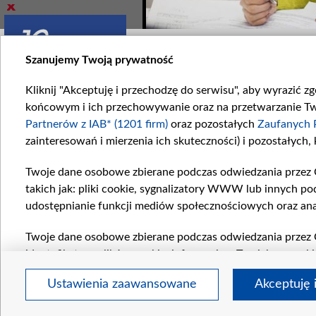
Zobacz również
Szanujemy Twoją prywatność
Kliknij "Akceptuję i przechodzę do serwisu", aby wyrazić z
końcowym i ich przechowywanie oraz na przetwarzanie Twoi
Partnerów z IAB* (1201 firm)
oraz pozostałych
Zaufanych 
zainteresowań i mierzenia ich skuteczności) i pozostałych,
0. Walka z czasem...
1669. Wisienka na torcie -
Twoje dane osobowe zbierane podczas odwiedzania przez 
raszamy na kulisy...
do zobaczenia po...
takich jak: pliki cookie, sygnalizatory WWW lub innych po
udostępnianie funkcji mediów społecznościowych oraz ana
Komentarze
Twoje dane osobowe zbierane podczas odwiedzania przez 
identyfikatory plików cookie, informacje o Twoich wyszuk
pozostałych
Zaufanych Partnerów TVP
dla realizacji nas
Ustawienia zaawansowane
Akceptuję 
wyboru spersonalizowanych reklam, tworzenia profilu sper
regul
wydajności reklam, pomiaru wydajności treści, stosowani