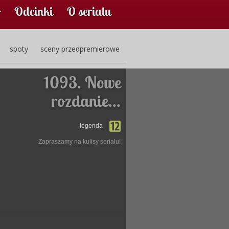
Odcinki
O serialu
spoty
sceny przedpremierowe
1093. Nowe
rozdanie...
legenda
Zapraszamy na kulisy serialu!