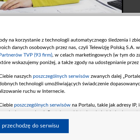
gody na korzystanie z technologii automatycznego śledzenia i zb
ch danych osobowych przez nas, czyli Telewizję Polską S.A. w 
Partnerów TVP (93 firm)
, w celach marketingowych (w tym do 
 które wskazujemy poniżej, a także zgody na udostępnianie przez
1668. Dobry uczynek na
1667. Czyżby dopadły ją...
Ciebie naszych
poszczególnych serwisów
zwanych dalej „Portal
dobry...
dobnych technologii umożliwiających świadczenie dopasowanych i
lizowanie ruchu w Internecie.
Ciebie
poszczególnych serwisów
na Portalu, takie jak adresy IP
iwaniach w serwisach Portalu czy historia odwiedzin będą prze
tępujących celów i funkcji: przechowywania informacji na urząd
i przechodzę do serwisu
sonalizowanych reklam, tworzenia profilu spersonalizowanych t
amin tvp.pl
pomoc
polityka prywatności
moje zgody
redakcja
newslette
a badań rynkowych w celu generowania opinii odbiorców, oprac