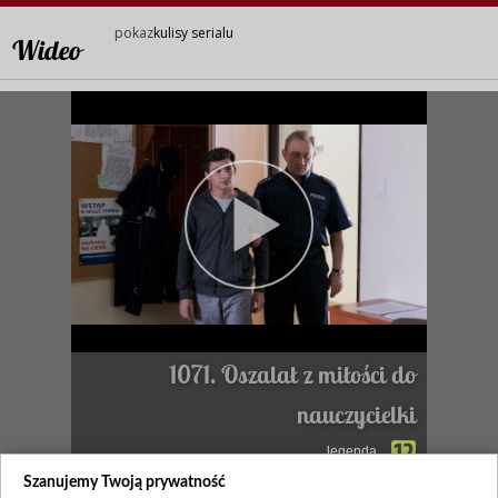
pokaz
kulisy serialu
Wideo
1071. Oszalał z miłości do
nauczycielki
legenda
Szanujemy Twoją prywatność
Zapraszamy na kulisy serialu!