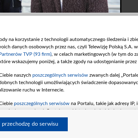
gody na korzystanie z technologii automatycznego śledzenia i zb
ch danych osobowych przez nas, czyli Telewizję Polską S.A. w 
Partnerów TVP (93 firm)
, w celach marketingowych (w tym do 
 które wskazujemy poniżej, a także zgody na udostępnianie przez
Dość zaszkodził?
Brawa dla Kamila!
Ciebie naszych
poszczególnych serwisów
zwanych dalej „Portal
Olek kontra Sowiński. Jak...
W 1934. odcinku Zduńscy...
dobnych technologii umożliwiających świadczenie dopasowanych i
lizowanie ruchu w Internecie.
Ciebie
poszczególnych serwisów
na Portalu, takie jak adresy IP
iwaniach w serwisach Portalu czy historia odwiedzin będą prze
tępujących celów i funkcji: przechowywania informacji na urząd
i przechodzę do serwisu
sonalizowanych reklam, tworzenia profilu spersonalizowanych t
amin tvp.pl
pomoc
polityka prywatności
moje zgody
redakcja
newslette
a badań rynkowych w celu generowania opinii odbiorców, oprac