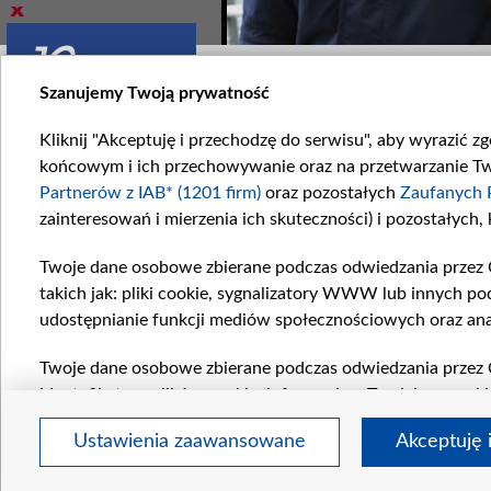
Zobacz również
Szanujemy Twoją prywatność
Kliknij "Akceptuję i przechodzę do serwisu", aby wyrazić z
końcowym i ich przechowywanie oraz na przetwarzanie Twoi
Partnerów z IAB* (1201 firm)
oraz pozostałych
Zaufanych 
zainteresowań i mierzenia ich skuteczności) i pozostałych,
zcze nie…
Kilka drobiazgów
Twoje dane osobowe zbierane podczas odwiedzania przez 
 będzie wyglądał...
W odcinku numer 1936...
takich jak: pliki cookie, sygnalizatory WWW lub innych po
udostępnianie funkcji mediów społecznościowych oraz ana
Komentarze
Twoje dane osobowe zbierane podczas odwiedzania przez 
identyfikatory plików cookie, informacje o Twoich wyszuk
pozostałych
Zaufanych Partnerów TVP
dla realizacji nas
Ustawienia zaawansowane
Akceptuję 
wyboru spersonalizowanych reklam, tworzenia profilu sper
regul
wydajności reklam, pomiaru wydajności treści, stosowani