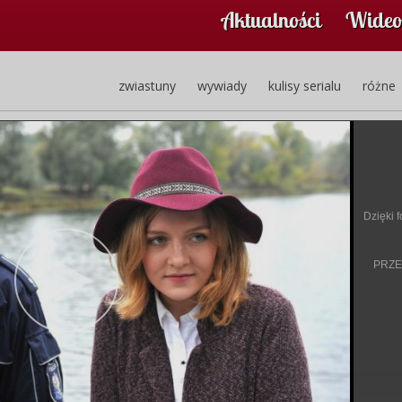
Aktualności
Wideo
zwiastuny
wywiady
kulisy serialu
różne
Dzięki f
PRZE