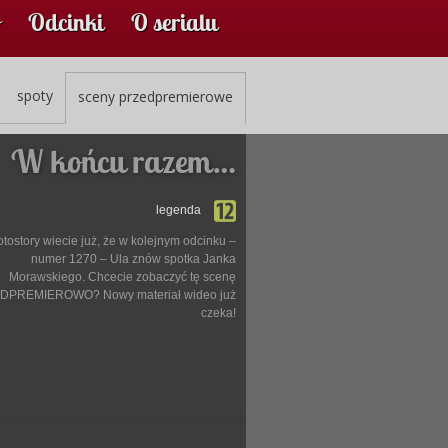
Odcinki
O serialu
spoty
sceny przedpremierowe
W końcu razem…
legenda
otostory wiecie już, że w kolejnym odcinku –
numer 1270 – Ula znów spotka Janka
Morawskiego. Chcecie zobaczyć tę scenę
DPREMIEROWO? Nowy materiał wideo już
czeka!