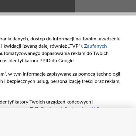
ierania danych, dostęp do informacji na Twoim urządzeniu
likwidacji (zwaną dalej również „TVP”),
Zaufanych
zautomatyzowanego dopasowania reklam do Twoich
 nas identyfikatora PPID do Google.
Słodko-słony
Jak za starych, dobrych...
em”, w tym informacje zapisywane za pomocą technologii
Jak rozwija się „przyjaźń”...
 bezpiecznych usług, personalizację treści oraz reklam,
, identyfikatory Twoich urządzeń końcowych i
twarzane przez TVP,
Zaufanych Partnerów z IAB
oraz
zeniu lub dostęp do nich, wyboru podstawowych reklam,
reści, wyboru spersonalizowanych treści, pomiaru
r
kontakt
owywania i ulepszania produktów, zapewnienia