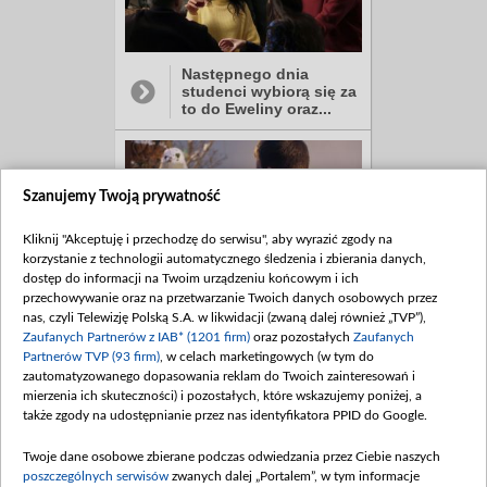
Następnego dnia
studenci wybiorą się za
to do Eweliny oraz...
Szanujemy Twoją prywatność
Kliknij "Akceptuję i przechodzę do serwisu", aby wyrazić zgody na
korzystanie z technologii automatycznego śledzenia i zbierania danych,
dostęp do informacji na Twoim urządzeniu końcowym i ich
A Mostowiak na imprezie
przechowywanie oraz na przetwarzanie Twoich danych osobowych przez
u Winiarów znów spotka
nas, czyli Telewizję Polską S.A. w likwidacji (zwaną dalej również „TVP”),
Bognę, co zakończy...
Zaufanych Partnerów z IAB* (1201 firm)
oraz pozostałych
Zaufanych
Partnerów TVP (93 firm)
, w celach marketingowych (w tym do
zautomatyzowanego dopasowania reklam do Twoich zainteresowań i
mierzenia ich skuteczności) i pozostałych, które wskazujemy poniżej, a
także zgody na udostępnianie przez nas identyfikatora PPID do Google.
Twoje dane osobowe zbierane podczas odwiedzania przez Ciebie naszych
poszczególnych serwisów
zwanych dalej „Portalem”, w tym informacje