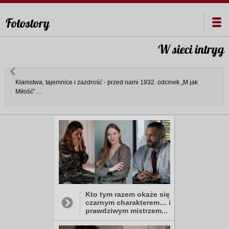
Fotostory
W sieci intryg
Kłamstwa, tajemnice i zazdrość - przed nami 1932. odcinek „M jak
Miłość”…
Kto tym razem okaże się
czarnym charakterem… i
prawdziwym mistrzem...