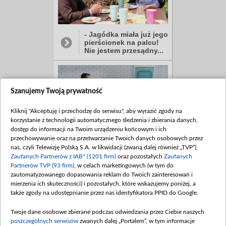
- Jagódka miała już jego
pierścionek na palcu!
Nie jestem przesądny...
Szanujemy Twoją prywatność
Kliknij "Akceptuję i przechodzę do serwisu", aby wyrazić zgody na
korzystanie z technologii automatycznego śledzenia i zbierania danych,
dostęp do informacji na Twoim urządzeniu końcowym i ich
Za to w finale: mała
przechowywanie oraz na przetwarzanie Twoich danych osobowych przez
rewolucja u Banachów!
nas, czyli Telewizję Polską S.A. w likwidacji (zwaną dalej również „TVP”),
W nowym tygodniu...
Zaufanych Partnerów z IAB* (1201 firm)
oraz pozostałych
Zaufanych
Partnerów TVP (93 firm)
, w celach marketingowych (w tym do
zautomatyzowanego dopasowania reklam do Twoich zainteresowań i
mierzenia ich skuteczności) i pozostałych, które wskazujemy poniżej, a
także zgody na udostępnianie przez nas identyfikatora PPID do Google.
Twoje dane osobowe zbierane podczas odwiedzania przez Ciebie naszych
poszczególnych serwisów
zwanych dalej „Portalem”, w tym informacje