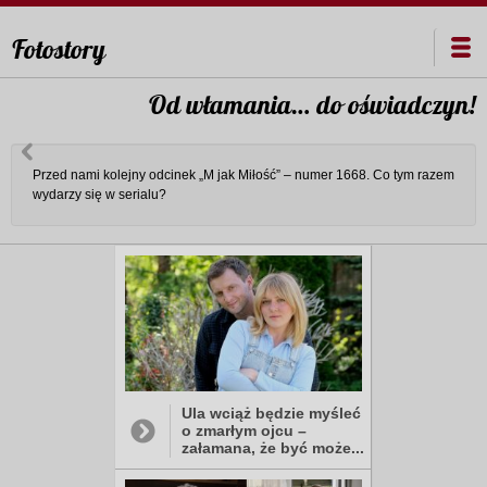
Fotostory
Od włamania… do oświadczyn!
Przed nami kolejny odcinek „M jak Miłość” – numer 1668. Co tym razem
wydarzy się w serialu?
Ula wciąż będzie myśleć
o zmarłym ojcu –
załamana, że być może...