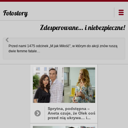
Fotostory
Zdesperowane… i niebezpieczne!
Przed nami 1475 odcinek „M jak Miłość”, w którym do akcji znów ruszą
dwie femme fatale…
Sprytna, podstępna –
Aneta czuje, że Olek coś
przed nią ukrywa… i...