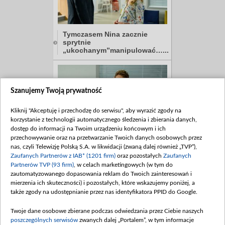
Tymczasem Nina zacznie
sprytnie
„ukochanym”manipulować…...
Szanujemy Twoją prywatność
Kliknij "Akceptuję i przechodzę do serwisu", aby wyrazić zgody na
korzystanie z technologii automatycznego śledzenia i zbierania danych,
dostęp do informacji na Twoim urządzeniu końcowym i ich
Serce biznesmena nadal
przechowywanie oraz na przetwarzanie Twoich danych osobowych przez
jednak będzie należeć
nas, czyli Telewizję Polską S.A. w likwidacji (zwaną dalej również „TVP”),
tylko do Asi…...
Zaufanych Partnerów z IAB* (1201 firm)
oraz pozostałych
Zaufanych
Partnerów TVP (93 firm)
, w celach marketingowych (w tym do
zautomatyzowanego dopasowania reklam do Twoich zainteresowań i
mierzenia ich skuteczności) i pozostałych, które wskazujemy poniżej, a
także zgody na udostępnianie przez nas identyfikatora PPID do Google.
Twoje dane osobowe zbierane podczas odwiedzania przez Ciebie naszych
poszczególnych serwisów
zwanych dalej „Portalem”, w tym informacje