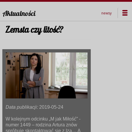
Aktualności
newsy
Zemsta czy litość?
Data publikacji:
2019-05-24
W kolejnym odcinku „M jak Miłość” -
numer 1449 – rodzina Artura znów
spróbuje skontaktować się z Izą… A