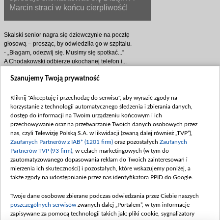
Marcin straci w końcu cierpliwość!
Skalski senior nagra się dziewczynie na pocztę
głosową – prosząc, by odwiedziła go w szpitalu.
- „Błagam, odezwij się. Musimy się spotkać...”
A Chodakowski odbierze ukochanej telefon i...
zablokuje jego numer.
Szanujemy Twoją prywatność
- Wrzucam gościa na czarną listę, już się do ciebie nie
dodzwoni... Nie będzie cię też męczył SMS-ami!
Chwilę później Iza zacznie jednak mieć wątpliwości.
Kliknij "Akceptuję i przechodzę do serwisu", aby wyrazić zgody na
- Ja już sama nie wiem… Może jednak powinnam
korzystanie z technologii automatycznego śledzenia i zbierania danych,
oddzwonić? To starszy człowiek, ma kłopoty ze
dostęp do informacji na Twoim urządzeniu końcowym i ich
zdrowiem…
przechowywanie oraz na przetwarzanie Twoich danych osobowych przez
A Marcin w końcu wybuchnie.
nas, czyli Telewizję Polską S.A. w likwidacji (zwaną dalej również „TVP”),
- Ten „starszy człowiek” bardzo cię skrzywdził,
Zaufanych Partnerów z IAB* (1201 firm)
oraz pozostałych
Zaufanych
zapomniałaś już? Stał po stronie tego psychola i miał w
Partnerów TVP (93 firm)
, w celach marketingowych (w tym do
nosie to, że ty i Maja byłyście w niebezpieczeństwie...
zautomatyzowanego dopasowania reklam do Twoich zainteresowań i
Iza, otrząśnij się! Nic nie jesteś mu winna! Nic! I proszę
mierzenia ich skuteczności) i pozostałych, które wskazujemy poniżej, a
cię, obiecaj, że nie będziesz się z nim kontaktować…
także zgody na udostępnianie przez nas identyfikatora PPID do Google.
Obiecaj!
Twoje dane osobowe zbierane podczas odwiedzania przez Ciebie naszych
Czy Iza spotka się jednak z wujem Artura, nawet wbrew
poszczególnych serwisów
zwanych dalej „Portalem”, w tym informacje
woli ukochanego? A jeśli tak… co senior wyzna
zapisywane za pomocą technologii takich jak: pliki cookie, sygnalizatory