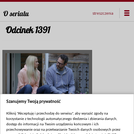
O serialu
streszczenia
Odcinek 1391
Szanujemy Twoją prywatność
Premiera:
2018-10-22
Kliknij "Akceptuję i przechodzę do serwisu", aby wyrazić zgody na
korzystanie z technologii automatycznego śledzenia i zbierania danych,
Policja ustala w końcu tożsamość Izy,
dostęp do informacji na Twoim urządzeniu końcowym i ich
choć dziewczyna wciąż jest
przechowywanie oraz na przetwarzanie Twoich danych osobowych przez
nieprzytomna. Marcin nadal jest w