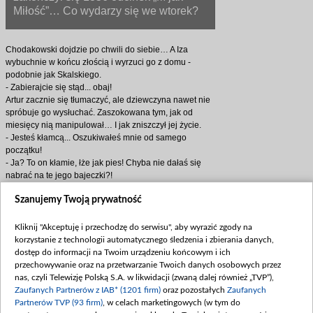
Miłość”… Co wydarzy się we wtorek?
Chodakowski dojdzie po chwili do siebie… A Iza
wybuchnie w końcu złością i wyrzuci go z domu -
podobnie jak Skalskiego.
- Zabierajcie się stąd... obaj!
Artur zacznie się tłumaczyć, ale dziewczyna nawet nie
spróbuje go wysłuchać. Zaszokowana tym, jak od
miesięcy nią manipulował… I jak zniszczył jej życie.
- Jesteś kłamcą... Oszukiwałeś mnie od samego
początku!
- Ja? To on kłamie, łże jak pies! Chyba nie dałaś się
nabrać na te jego bajeczki?!
- Dość tego! Obaj się wynoście! Już! Natychmiast!
Szanujemy Twoją prywatność
A gdy rywale wyjdą na ulicę, ich kłótnia wybuchnie na
nowo. Bo Marcin zapowie Arturowi, że nie podda się i
będzie walczył o Maję...
Kliknij "Akceptuję i przechodzę do serwisu", aby wyrazić zgody na
- Zapłacisz mi za to! Wrócę tu z policją… I, jeśli będzie
korzystanie z technologii automatycznego śledzenia i zbierania danych,
trzeba, z adwokatem... Udowodnię, że to moje dziecko!
dostęp do informacji na Twoim urządzeniu końcowym i ich
- Powodzenia... Ale to ja jestem wpisany w akcie
przechowywanie oraz na przetwarzanie Twoich danych osobowych przez
urodzenia jako ojciec... Iza oficjalnie to potwierdziła!
nas, czyli Telewizję Polską S.A. w likwidacji (zwaną dalej również „TVP”),
- Ty sukinsynu… Chcesz mi zabrać moją córkę?!
Zaufanych Partnerów z IAB* (1201 firm)
oraz pozostałych
Zaufanych
- Gwarantuję ci, że nigdy jej nie zobaczysz…
Partnerów TVP (93 firm)
, w celach marketingowych (w tym do