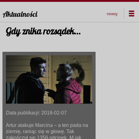
Aktualności
newsy
Gdy znika rozsądek…
Data publikacji:
2018-02-07
Artur atakuje Marcina – a ten pada na
ziemię, raniąc się w głowę. Tak
zakończył się 1356 odcinek „M jak