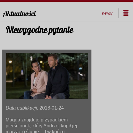
Aktualności
newsy
Niewygodne pytanie
Data publikacji:
2018-01-24
Magda znajduje przypadkiem
pierścionek, który Andrzej kupił jej,
marząc o ślubie… I w końcu