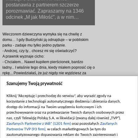
postanawia z partnerem szczerze
porozmawiać. Zapraszamy na 1346
odcinek „M jak Miłość”, a w nim…
Wieczorem dziewczyna wymyka się na chwilę z
domu… I gdy Budzyński ją odnajduje – w pobliskim
parku - zadaje mu tylko jedno pytanie.
- Andrzej, czy ty... chcesz mi się oświadczyć?
A prawnik wyznaje cicho:
- Chciałem... Nawet kupiłem pierścionek, bardzo
ładny... I właśnie tego dnia, kiedy miałem poprosić cię o
rękę... Powiedziałaś, że już nigdy nie wyjdziesz za
mąż. A co... zmieniłaś zdanie?
Szanujemy Twoją prywatność
Andrzej spogląda na ukochaną i zawiesza głos…
Jednak Magda od odpowiedzi ucieka.
- Ładny wieczór, prawda? Tylko my, niebo i gwiazdy…
Kliknij "Akceptuję i przechodzę do serwisu", aby wyrazić zgody na
- To nie jest odpowiedź na moje pytanie.
korzystanie z technologii automatycznego śledzenia i zbierania danych,
- Nie jest... Wiem.
dostęp do informacji na Twoim urządzeniu końcowym i ich
A Budzyński po kilku minutach traci cierpliwość.
przechowywanie oraz na przetwarzanie Twoich danych osobowych przez
- Dobrze mi się tu z tobą siedzi i milczy, ale... bardzo
nas, czyli Telewizję Polską S.A. w likwidacji (zwaną dalej również „TVP”),
chciałbym się dowiedzieć... jaką podjęłaś decyzję.
Zaufanych Partnerów z IAB* (1201 firm)
oraz pozostałych
Zaufanych
- Nadal nie chcę wychodzić za mąż... Czy to dla ciebie
Partnerów TVP (93 firm)
, w celach marketingowych (w tym do
jest jakiś problem?
zautomatyzowanego dopasowania reklam do Twoich zainteresowań i