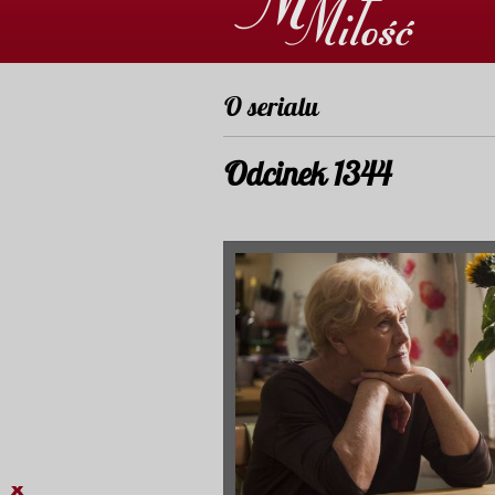
O serialu
Odcinek 1344