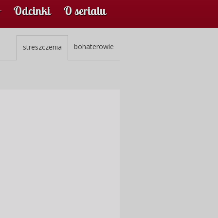
Odcinki
O serialu
bohaterowie
streszczenia