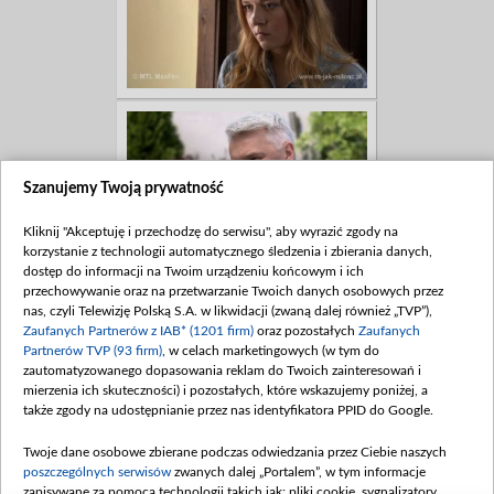
Szanujemy Twoją prywatność
Kliknij "Akceptuję i przechodzę do serwisu", aby wyrazić zgody na
korzystanie z technologii automatycznego śledzenia i zbierania danych,
dostęp do informacji na Twoim urządzeniu końcowym i ich
przechowywanie oraz na przetwarzanie Twoich danych osobowych przez
nas, czyli Telewizję Polską S.A. w likwidacji (zwaną dalej również „TVP”),
Zaufanych Partnerów z IAB* (1201 firm)
oraz pozostałych
Zaufanych
Partnerów TVP (93 firm)
, w celach marketingowych (w tym do
zautomatyzowanego dopasowania reklam do Twoich zainteresowań i
mierzenia ich skuteczności) i pozostałych, które wskazujemy poniżej, a
także zgody na udostępnianie przez nas identyfikatora PPID do Google.
Twoje dane osobowe zbierane podczas odwiedzania przez Ciebie naszych
poszczególnych serwisów
zwanych dalej „Portalem”, w tym informacje
zapisywane za pomocą technologii takich jak: pliki cookie, sygnalizatory