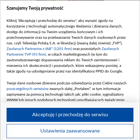
Szanujemy Twoją prywatność
Kliknij "Akceptuję i przechodzę do serwisu", aby wyrazić zgody na
korzystanie z technologii automatycznego śledzenia i zbierania danych,
dostęp do informacji na Twoim urządzeniu końcowym i ich
przechowywanie oraz na przetwarzanie Twoich danych osobowych przez
nas, czyli Telewizję Polską S.A. w likwidacji (zwaną dalej również „TVP”),
Zaufanych Partnerów z IAB* (1201 firm)
oraz pozostałych
Zaufanych
Partnerów TVP (93 firm)
, w celach marketingowych (w tym do
zautomatyzowanego dopasowania reklam do Twoich zainteresowań i
mierzenia ich skuteczności) i pozostałych, które wskazujemy poniżej, a
także zgody na udostępnianie przez nas identyfikatora PPID do Google.
Twoje dane osobowe zbierane podczas odwiedzania przez Ciebie naszych
poszczególnych serwisów
zwanych dalej „Portalem”, w tym informacje
zapisywane za pomocą technologii takich jak: pliki cookie, sygnalizatory
WWW lub innych podobnych technologii umożliwiających świadczenie
dopasowanych i bezpiecznych usług, personalizację treści oraz reklam,
udostępnianie funkcji mediów społecznościowych oraz analizowanie ruchu
Akceptuję i przechodzę do serwisu
w Internecie.
Twoje dane osobowe zbierane podczas odwiedzania przez Ciebie
Ustawienia zaawansowane
BIP
regulamin tvp.pl
pomoc
polityka prywatności
moje zgody
poszczególnych serwisów
na Portalu, takie jak adresy IP, identyfikatory
redakcja
newsletter
kontakt