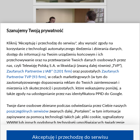
Szanujemy Twoją prywatność
Kliknij "Akceptuję i przechodzę do serwisu", aby wyrazić zgody na
korzystanie z technologii automatycznego śledzenia i zbierania danych,
dostęp do informacji na Twoim urządzeniu końcowym i ich
przechowywanie oraz na przetwarzanie Twoich danych osobowych przez
nas, czyli Telewizję Polską S.A. w likwidacji (zwaną dalej również „TVP”),
Zaufanych Partnerów z IAB* (1201 firm)
oraz pozostałych
Zaufanych
Partnerów TVP (93 firm)
, w celach marketingowych (w tym do
zautomatyzowanego dopasowania reklam do Twoich zainteresowań i
mierzenia ich skuteczności) i pozostałych, które wskazujemy poniżej, a
także zgody na udostępnianie przez nas identyfikatora PPID do Google.
Twoje dane osobowe zbierane podczas odwiedzania przez Ciebie naszych
poszczególnych serwisów
zwanych dalej „Portalem”, w tym informacje
zapisywane za pomocą technologii takich jak: pliki cookie, sygnalizatory
WWW lub innych podobnych technologii umożliwiających świadczenie
dopasowanych i bezpiecznych usług, personalizację treści oraz reklam,
udostępnianie funkcji mediów społecznościowych oraz analizowanie ruchu
Akceptuję i przechodzę do serwisu
w Internecie.