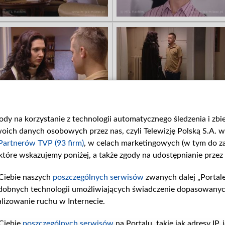
gody na korzystanie z technologii automatycznego śledzenia i zb
ch danych osobowych przez nas, czyli Telewizję Polską S.A. w 
Partnerów TVP (93 firm)
, w celach marketingowych (w tym do 
 które wskazujemy poniżej, a także zgody na udostępnianie przez
Ciebie naszych
poszczególnych serwisów
zwanych dalej „Portal
dobnych technologii umożliwiających świadczenie dopasowanych i
lizowanie ruchu w Internecie.
Ciebie
poszczególnych serwisów
na Portalu, takie jak adresy IP