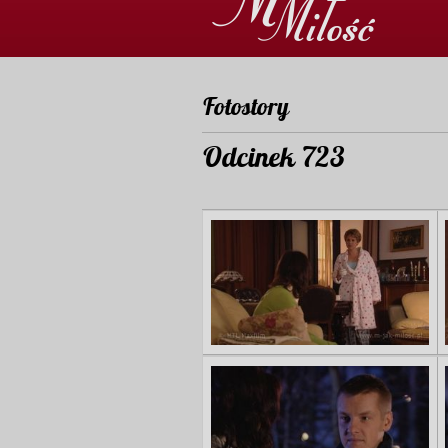
Fotostory
Odcinek 723