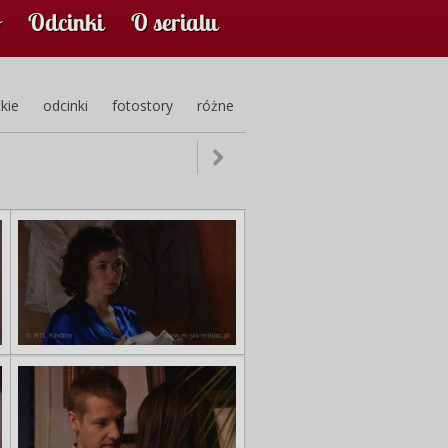
Odcinki
O serialu
kie
odcinki
fotostory
różne