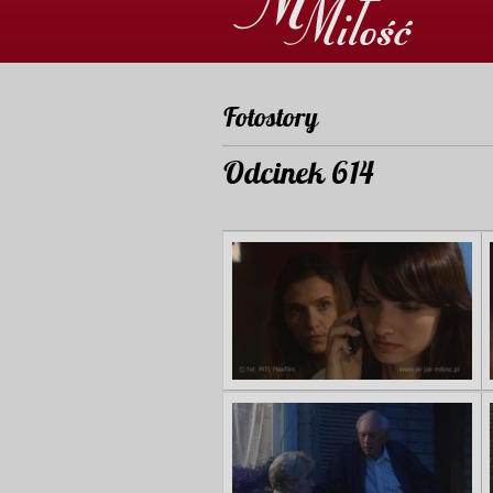
Fotostory
Odcinek 614