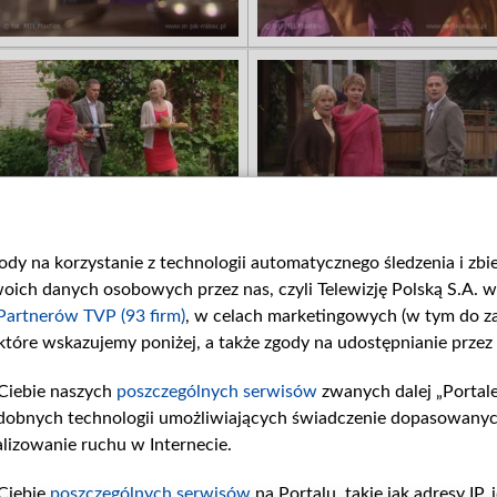
gody na korzystanie z technologii automatycznego śledzenia i zb
ch danych osobowych przez nas, czyli Telewizję Polską S.A. w 
Partnerów TVP (93 firm)
, w celach marketingowych (w tym do 
 które wskazujemy poniżej, a także zgody na udostępnianie przez
Ciebie naszych
poszczególnych serwisów
zwanych dalej „Portal
dobnych technologii umożliwiających świadczenie dopasowanych i
lizowanie ruchu w Internecie.
Ciebie
poszczególnych serwisów
na Portalu, takie jak adresy IP