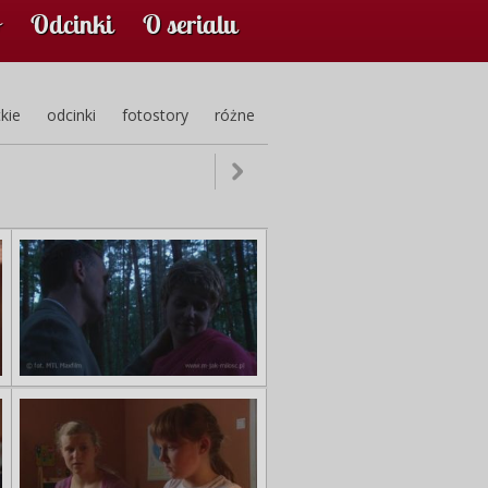
Odcinki
O serialu
kie
odcinki
fotostory
różne