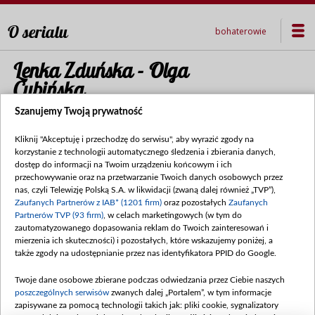
O serialu
bohaterowie
Lenka Zduńska - Olga
Cybińska
Szanujemy Twoją prywatność
Kliknij "Akceptuję i przechodzę do serwisu", aby wyrazić zgody na
korzystanie z technologii automatycznego śledzenia i zbierania danych,
dostęp do informacji na Twoim urządzeniu końcowym i ich
przechowywanie oraz na przetwarzanie Twoich danych osobowych przez
nas, czyli Telewizję Polską S.A. w likwidacji (zwaną dalej również „TVP”),
Zaufanych Partnerów z IAB* (1201 firm)
oraz pozostałych
Zaufanych
Partnerów TVP (93 firm)
, w celach marketingowych (w tym do
zautomatyzowanego dopasowania reklam do Twoich zainteresowań i
mierzenia ich skuteczności) i pozostałych, które wskazujemy poniżej, a
także zgody na udostępnianie przez nas identyfikatora PPID do Google.
Data publikacji:
2015-09-30
Twoje dane osobowe zbierane podczas odwiedzania przez Ciebie naszych
poszczególnych serwisów
zwanych dalej „Portalem”, w tym informacje
zapisywane za pomocą technologii takich jak: pliki cookie, sygnalizatory