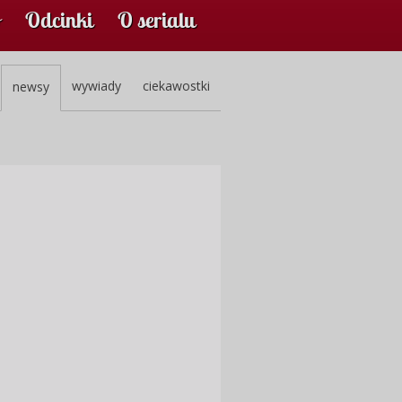
Odcinki
O serialu
wywiady
ciekawostki
newsy