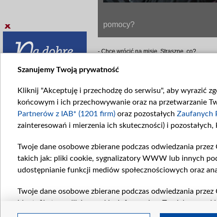
pomocy?
- Chcę wrócić na misję. Straszne, co?
Madzia posyła Pawłowi smutne spojrzenie. Ale
Szanujemy Twoją prywatność
- Widocznie… Czujesz, że tam jest twoje miej
Kliknij "Akceptuję i przechodzę do serwisu", aby wyrazić z
- Jak człowiek tam wyjeżdża, jak widzi tę st
dziewczyna opowiada o misji, jej głos drży od
końcowym i ich przechowywanie oraz na przetwarzanie Twoi
dopiero tam naprawdę czujesz, że masz po co 
Partnerów z IAB* (1201 firm)
oraz pozostałych
Zaufanych 
Paweł spogląda na przyjaciółkę. W końcu, 
zainteresowań i mierzenia ich skuteczności) i pozostałych,
- Podziwiam cię za to, co robisz, ale… Powie
którego szukasz tak strasznie daleko, jest du
Twoje dane osobowe zbierane podczas odwiedzania przez 
oczy. - Tak, jak teraz…
takich jak: pliki cookie, sygnalizatory WWW lub innych po
Sekundę później, Paweł zaczyna dziewczyn
udostępnianie funkcji mediów społecznościowych oraz ana
Chcecie poznać finał? Czy w końcu Paweł pr
647 już we wtorek!
Twoje dane osobowe zbierane podczas odwiedzania przez 
identyfikatory plików cookie, informacje o Twoich wyszuk
pozostałych
Zaufanych Partnerów TVP
dla realizacji nas