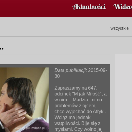
Aktualności
Wideo
wszystkie
k…
Data publikacji:
2015-09-
30
Zapraszamy na 647.
odcinek "M jak Miłość", a
w nim… Madzia, mimo
problemów z ojcem,
chce wyjechać do Afryki.
Wciąż ma jednak
wątpliwości. Bije się z
myślami. Czy wolno jej