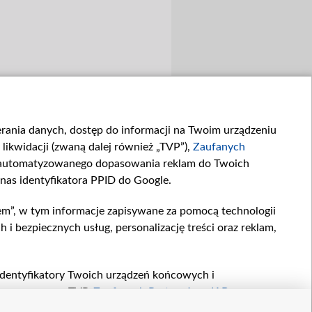
ierania danych, dostęp do informacji na Twoim urządzeniu
likwidacji (zwaną dalej również „TVP”),
Zaufanych
zautomatyzowanego dopasowania reklam do Twoich
 nas identyfikatora PPID do Google.
em”, w tym informacje zapisywane za pomocą technologii
 bezpiecznych usług, personalizację treści oraz reklam,
, identyfikatory Twoich urządzeń końcowych i
twarzane przez TVP,
Zaufanych Partnerów z IAB
oraz
zeniu lub dostęp do nich, wyboru podstawowych reklam,