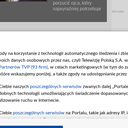
porzucić ojca, który
najwyraźniej potrzebuje
 Zduński jej nie krytykuje.
sce.
gody na korzystanie z technologii automatycznego śledzenia i zb
raszną biedę, nędzę… To wszystko się przewartościowuje - gdy
 emocji. - Nagle zdajesz sobie sprawę, co jest ważne, a co nie… I
ch danych osobowych przez nas, czyli Telewizję Polską S.A. w 
żyć. Masz jakiś cel!
Partnerów TVP (93 firm)
, w celach marketingowych (w tym do 
zdobywa się na odwagę. Wyznaje, co naprawdę czuje…
 które wskazujemy poniżej, a także zgody na udostępnianie przez
dz mi, czy nie masz czasem takiego wrażenia, że… Że ten cel,
żo bliżej? Na wyciągnięcie ręki… - Zduński patrzy Madzi prosto w
Ciebie naszych
poszczególnych serwisów
zwanych dalej „Portal
dobnych technologii umożliwiających świadczenie dopasowanych i
ę namiętnie całować …
lizowanie ruchu w Internecie.
zekona Madzię, że są sobie przeznaczeni? Emisja odcinka numer
Ciebie
poszczególnych serwisów
na Portalu, takie jak adresy IP
iwaniach w serwisach Portalu czy historia odwiedzin będą prze
tępujących celów i funkcji: przechowywania informacji na urząd