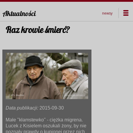
Aktualności
newsy
Raz krowie śmierć?
Data publikacji:
2015-09-30
Małe "kłamstewko" - ciężka migrena.
Lucek z Kisielem oszukali żony, by nie
poznały prawdy o kupionej przez nich