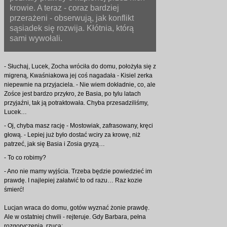
krowie. A teraz - coraz bardziej
przerażeni - obserwują, jak konflikt
sąsiadek się rozwija. Kłótnia, którą
sami wywołali.
- Słuchaj, Lucek, Zocha wróciła do domu, położyła się z
migreną, Kwaśniakowa jej coś nagadała - Kisiel zerka
niepewnie na przyjaciela. - Nie wiem dokładnie, co, ale
Zośce jest bardzo przykro, że Basia, po tylu latach
przyjaźni, tak ją potraktowała. Chyba przesadziliśmy,
Lucek…
- Oj, chyba masz rację - Mostowiak, zafrasowany, kręci
głową. - Lepiej już było dostać wciry za krowę, niż
patrzeć, jak się Basia i Zosia gryzą…
- To co robimy?
- Ano nie mamy wyjścia. Trzeba będzie powiedzieć im
prawdę. I najlepiej załatwić to od razu… Raz kozie
śmierć!
Lucjan wraca do domu, gotów wyznać żonie prawdę.
Ale w ostatniej chwili - rejteruje. Gdy Barbara, pełna
rozgoryczenia, rzuca: