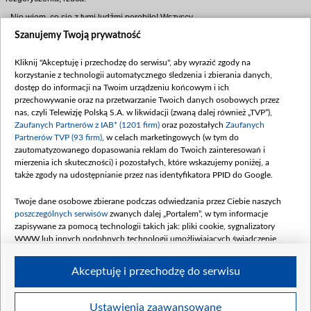
- Nie wiem, co się z tymi ludźmi porobiło! Wszyscy
kłamią, spiskują, oszukują… Ja to ci powiem, Lucek:
Szanujemy Twoją prywatność
nie ma gorszej rzeczy niż kłamstwo!
Mostowiak chyłkiem ucieka z domu… I znów spotyka
Kliknij "Akceptuję i przechodzę do serwisu", aby wyrazić zgody na
się z Kisielem.
korzystanie z technologii automatycznego śledzenia i zbierania danych,
dostęp do informacji na Twoim urządzeniu końcowym i ich
- Aleśmy piwa nawarzyli… Cokolwiek teraz zrobimy,
przechowywanie oraz na przetwarzanie Twoich danych osobowych przez
będzie źle! Klasyczny pat - Lucjan patrzy smętnie na
nas, czyli Telewizję Polską S.A. w likwidacji (zwaną dalej również „TVP”),
przyjaciela. - Nie przyznamy się: Zocha z Basią będą
Zaufanych Partnerów z IAB* (1201 firm)
oraz pozostałych
Zaufanych
się na siebie gniewać. Przyznamy się: pogniewają się
Partnerów TVP (93 firm)
, w celach marketingowych (w tym do
na nas…
zautomatyzowanego dopasowania reklam do Twoich zainteresowań i
- Ba, żeby tylko! - sąsiad humor ma równie kiepski. -
mierzenia ich skuteczności) i pozostałych, które wskazujemy poniżej, a
Jak ci Basia tak ostro powiedziała o tych wszystkich
także zgody na udostępnianie przez nas identyfikatora PPID do Google.
kłamstwach, oszustwach… To pewnie, żeby ją
przebłagać, trzeba by, nie wiem… sprzedać krowę!
Twoje dane osobowe zbierane podczas odwiedzania przez Ciebie naszych
poszczególnych serwisów
zwanych dalej „Portalem”, w tym informacje
Czy za kłamstwa obu staruszków zapłaci w końcu…
zapisywane za pomocą technologii takich jak: pliki cookie, sygnalizatory
niewinna krasula? Emisja odcinka numer 726. już we
WWW lub innych podobnych technologii umożliwiających świadczenie
wtorek - zapraszamy!
dopasowanych i bezpiecznych usług, personalizację treści oraz reklam,
udostępnianie funkcji mediów społecznościowych oraz analizowanie ruchu
Akceptuję i przechodzę do serwisu
w Internecie.
Twoje dane osobowe zbierane podczas odwiedzania przez Ciebie
Ustawienia zaawansowane
BIP
regulamin tvp.pl
pomoc
polityka prywatności
moje zgody