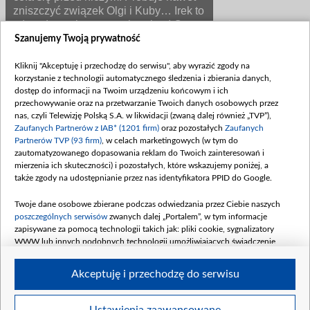
zniszczyć związek Olgi i Kuby… Irek to
zdecydowanie czarny charakter! Czy
taką postać można polubić?
Szanujemy Twoją prywatność
Kliknij "Akceptuję i przechodzę do serwisu", aby wyrazić zgody na
- Wbrew pozorom, tak! - mówi grający bohatera Maciej
korzystanie z technologii automatycznego śledzenia i zbierania danych,
Jachowski, w wywiadzie dla "Expressu Ilustrowanego".
dostęp do informacji na Twoim urządzeniu końcowym i ich
- Irek zaczyna pokazywać się z innej strony. Niedawno
przechowywanie oraz na przetwarzanie Twoich danych osobowych przez
dowiedział się, że był oszukiwany. Ma syna i za
nas, czyli Telewizję Polską S.A. w likwidacji (zwaną dalej również „TVP”),
wszelką cenę chce być jego ojcem. Od tego momentu
Zaufanych Partnerów z IAB* (1201 firm)
oraz pozostałych
Zaufanych
zacząłem naprawdę lubić tę postać. Irek wie, czego
Partnerów TVP (93 firm)
, w celach marketingowych (w tym do
chce. Walczy o prawdę, którą przez kilka lat ukrywała
zautomatyzowanego dopasowania reklam do Twoich zainteresowań i
kobieta, z którą był związany…
mierzenia ich skuteczności) i pozostałych, które wskazujemy poniżej, a
także zgody na udostępnianie przez nas identyfikatora PPID do Google.
Na to, jak Irek próbuje radzić sobie z problemami,
wpływa jego trudna przeszłość. Aktor o tym wie - i
Twoje dane osobowe zbierane podczas odwiedzania przez Ciebie naszych
właśnie dlatego tak dobrze swojego bohatera rozumie.
poszczególnych serwisów
zwanych dalej „Portalem”, w tym informacje
- Życie dość mocno doświadczyło mnie zarówno w
zapisywane za pomocą technologii takich jak: pliki cookie, sygnalizatory
dobre, jak i złe historie. To kształtuje charakter
WWW lub innych podobnych technologii umożliwiających świadczenie
człowieka - wyznaje M. Jachowski.
dopasowanych i bezpiecznych usług, personalizację treści oraz reklam,
udostępnianie funkcji mediów społecznościowych oraz analizowanie ruchu
Akceptuję i przechodzę do serwisu
w Internecie.
Twoje dane osobowe zbierane podczas odwiedzania przez Ciebie