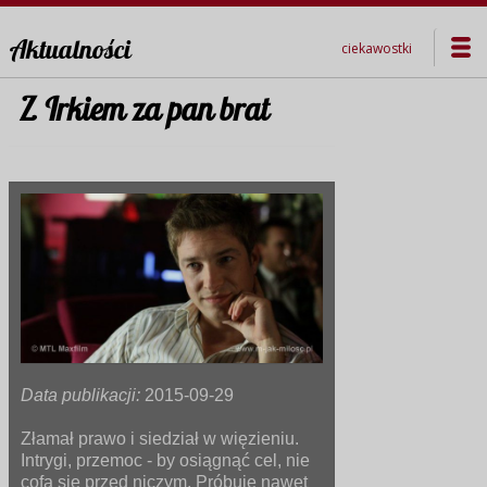
Aktualności
ciekawostki
Z Irkiem za pan brat
Data publikacji:
2015-09-29
Złamał prawo i siedział w więzieniu.
Intrygi, przemoc - by osiągnąć cel, nie
cofa się przed niczym. Próbuje nawet