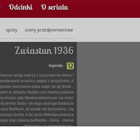
Odcinki
O serialu
spoty
sceny przedpremierowe
Zwiastun 1936
legenda
Joanna wciąż walczy z uczuciem do Artura i
postanawia w końcu odejść z przychodni. A
owski wieczorem puka nagle do jej drzwi...
sem w związku Natalii oraz Adama pojawia
ory kryzys, gdy Mostowiakówna po raz trzeci
nia termin ślubu i do tego wyznaje Barbarze
oraz Bartkowi, że wcale nie jest pewna, czy
zonego kocha. A do życia Mikołaja powraca
nagle jego dawna partnerka - Daria - równie
atrakcyjna, co niebezpieczna.