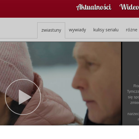
Aktualności
Wideo
wywiady
kulisy serialu
różne
zwiastuny
Rog
Tymcza
się sp
zmie
narzec