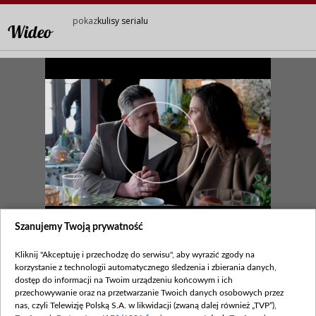
pokaz
kulisy serialu
Wideo
Szanujemy Twoją prywatność
1665. Ostateczne starcie...
Kliknij "Akceptuję i przechodzę do serwisu", aby wyrazić zgody na
legenda
korzystanie z technologii automatycznego śledzenia i zbierania danych,
dostęp do informacji na Twoim urządzeniu końcowym i ich
Zapraszamy na kulisy serialu „M jak Miłość”!
przechowywanie oraz na przetwarzanie Twoich danych osobowych przez
Ostateczne starcie...
nas, czyli Telewizję Polską S.A. w likwidacji (zwaną dalej również „TVP”),