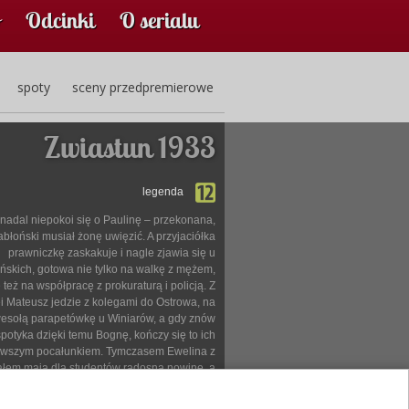
Odcinki
O serialu
spoty
sceny przedpremierowe
Zwiastun 1933
legenda
adal niepokoi się o Paulinę – przekonana,
abłoński musiał żonę uwięzić. A przyjaciółka
prawniczkę zaskakuje i nagle zjawia się u
ńskich, gotowa nie tylko na walkę z mężem,
 też na współpracę z prokuraturą i policją. Z
ei Mateusz jedzie z kolegami do Ostrowa, na
esołą parapetówkę u Winiarów, a gdy znów
spotyka dzięki temu Bognę, kończy się to ich
rwszym pocałunkiem. Tymczasem Ewelina z
łem mają dla studentów radosną nowinę, a
mek przez cały dzień towarzyszy Justynie w
talu - podczas porodu - z czego Majka wcale