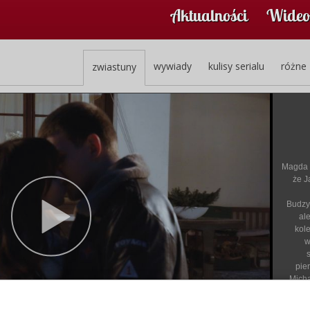
Aktualności
Wideo
wywiady
kulisy serialu
różne
zwiastuny
Magda n
że J
Budzy
ale
kol
w
pie
Micha
To
szpi