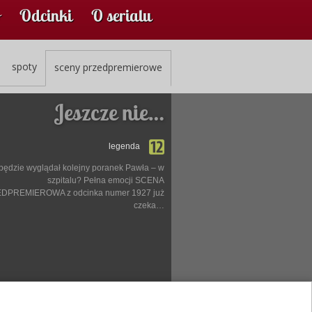
Odcinki
O serialu
spoty
sceny przedpremierowe
Jeszcze nie…
legenda
będzie wyglądał kolejny poranek Pawła – w
szpitalu? Pełna emocji SCENA
DPREMIEROWA z odcinka numer 1927 już
czeka…