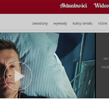
Aktualności
Wideo
zwiastuny
wywiady
kulisy serialu
różne
Jak 
PRZE