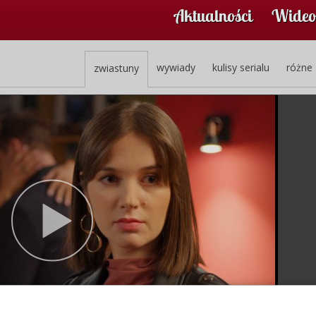
Aktualności
Wideo
wywiady
kulisy serialu
różne
zwiastuny