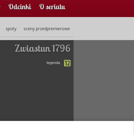
Odcinki
O serialu
spoty
sceny przedpremierowe
Zwiastun 1796
legenda