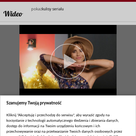
pokaz
kulisy serialu
Wideo
1525. Bądź jak Kama, nie bój się
Szanujemy Twoją prywatność
marzyć!
Kliknij "Akceptuję i przechodzę do serwisu", aby wyrazić zgody na
korzystanie z technologii automatycznego śledzenia i zbierania danych,
legenda
dostęp do informacji na Twoim urządzeniu końcowym i ich
przechowywanie oraz na przetwarzanie Twoich danych osobowych przez
Zapraszamy na kulisy serialu!