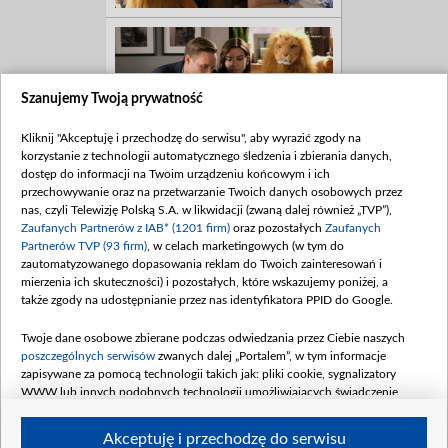
Szanujemy Twoją prywatność
Kliknij "Akceptuję i przechodzę do serwisu", aby wyrazić zgody na
korzystanie z technologii automatycznego śledzenia i zbierania danych,
dostęp do informacji na Twoim urządzeniu końcowym i ich
przechowywanie oraz na przetwarzanie Twoich danych osobowych przez
nas, czyli Telewizję Polską S.A. w likwidacji (zwaną dalej również „TVP”),
Zaufanych Partnerów z IAB* (1201 firm)
oraz pozostałych
Zaufanych
Partnerów TVP (93 firm)
, w celach marketingowych (w tym do
zautomatyzowanego dopasowania reklam do Twoich zainteresowań i
mierzenia ich skuteczności) i pozostałych, które wskazujemy poniżej, a
także zgody na udostępnianie przez nas identyfikatora PPID do Google.
Twoje dane osobowe zbierane podczas odwiedzania przez Ciebie naszych
poszczególnych serwisów
zwanych dalej „Portalem”, w tym informacje
zapisywane za pomocą technologii takich jak: pliki cookie, sygnalizatory
WWW lub innych podobnych technologii umożliwiających świadczenie
dopasowanych i bezpiecznych usług, personalizację treści oraz reklam,
udostępnianie funkcji mediów społecznościowych oraz analizowanie ruchu
Akceptuję i przechodzę do serwisu
w Internecie.