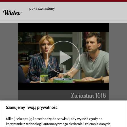
pokaz
zwiastuny
Wideo
Zwiastun 1618
legenda
Szanujemy Twoją prywatność
Kliknij "Akceptuję i przechodzę do serwisu", aby wyrazić zgody na
Zobacz również
korzystanie z technologii automatycznego śledzenia i zbierania danych,