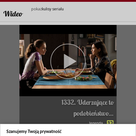
pokaz
kulisy serialu
Wideo
1332. Uderzające to
podobieństwo…
legenda
Szanujemy Twoją prywatność
Zapraszamy na kulisy serialu!