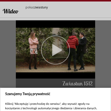
pokaz
zwiastuny
Wideo
Zwiastun 1512
legenda
Szanujemy Twoją prywatność
Kliknij "Akceptuję i przechodzę do serwisu", aby wyrazić zgody na
Zobacz również
korzystanie z technologii automatycznego śledzenia i zbierania danych,