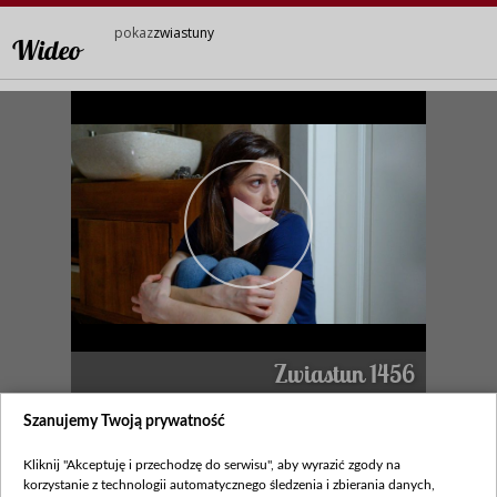
pokaz
zwiastuny
Wideo
Zwiastun 1456
legenda
Szanujemy Twoją prywatność
Kliknij "Akceptuję i przechodzę do serwisu", aby wyrazić zgody na
Zobacz również
korzystanie z technologii automatycznego śledzenia i zbierania danych,