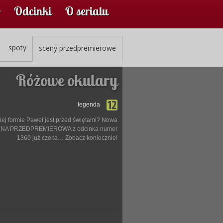
Odcinki
O serialu
spoty
sceny przedpremierowe
Różowe okulary
legenda
iej formie Paweł jest przed świętami? Nowa
NA PRZEDPREMIEROWA z odcinka numer
1369 już czeka… Zobacz koniecznie!