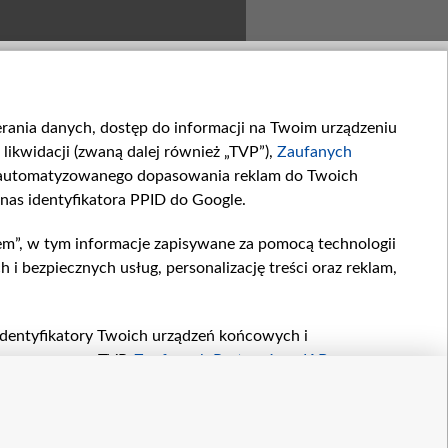
ierania danych, dostęp do informacji na Twoim urządzeniu
likwidacji (zwaną dalej również „TVP”),
Zaufanych
zautomatyzowanego dopasowania reklam do Twoich
 nas identyfikatora PPID do Google.
Słodko-słony
Jak za starych, dobrych...
em”, w tym informacje zapisywane za pomocą technologii
Jak rozwija się „przyjaźń”...
 bezpiecznych usług, personalizację treści oraz reklam,
, identyfikatory Twoich urządzeń końcowych i
twarzane przez TVP,
Zaufanych Partnerów z IAB
oraz
zeniu lub dostęp do nich, wyboru podstawowych reklam,
reści, wyboru spersonalizowanych treści, pomiaru
r
kontakt
owywania i ulepszania produktów, zapewnienia