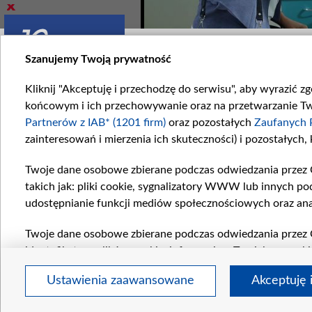
Zobacz również
Szanujemy Twoją prywatność
Kliknij "Akceptuję i przechodzę do serwisu", aby wyrazić z
końcowym i ich przechowywanie oraz na przetwarzanie Twoi
Partnerów z IAB* (1201 firm)
oraz pozostałych
Zaufanych 
zainteresowań i mierzenia ich skuteczności) i pozostałych,
zcze nie…
Kilka drobiazgów
Twoje dane osobowe zbierane podczas odwiedzania przez 
 będzie wyglądał...
W odcinku numer 1936...
takich jak: pliki cookie, sygnalizatory WWW lub innych po
udostępnianie funkcji mediów społecznościowych oraz ana
Komentarze
Twoje dane osobowe zbierane podczas odwiedzania przez 
identyfikatory plików cookie, informacje o Twoich wyszuk
pozostałych
Zaufanych Partnerów TVP
dla realizacji nas
Ustawienia zaawansowane
Akceptuję 
wyboru spersonalizowanych reklam, tworzenia profilu sper
regul
wydajności reklam, pomiaru wydajności treści, stosowani