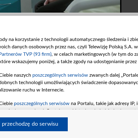
gody na korzystanie z technologii automatycznego śledzenia i zb
ch danych osobowych przez nas, czyli Telewizję Polską S.A. w 
Partnerów TVP (93 firm)
, w celach marketingowych (w tym do 
 które wskazujemy poniżej, a także zgody na udostępnianie przez
Dość zaszkodził?
Brawa dla Kamila!
Ciebie naszych
poszczególnych serwisów
zwanych dalej „Portal
Olek kontra Sowiński. Jak...
W 1934. odcinku Zduńscy...
dobnych technologii umożliwiających świadczenie dopasowanych i
lizowanie ruchu w Internecie.
Ciebie
poszczególnych serwisów
na Portalu, takie jak adresy IP
iwaniach w serwisach Portalu czy historia odwiedzin będą prze
tępujących celów i funkcji: przechowywania informacji na urząd
i przechodzę do serwisu
sonalizowanych reklam, tworzenia profilu spersonalizowanych t
amin tvp.pl
pomoc
polityka prywatności
moje zgody
redakcja
newslette
a badań rynkowych w celu generowania opinii odbiorców, oprac