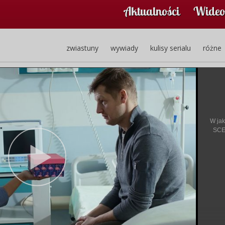
Aktualności
Wideo
zwiastuny
wywiady
kulisy serialu
różne
W jak
SCE