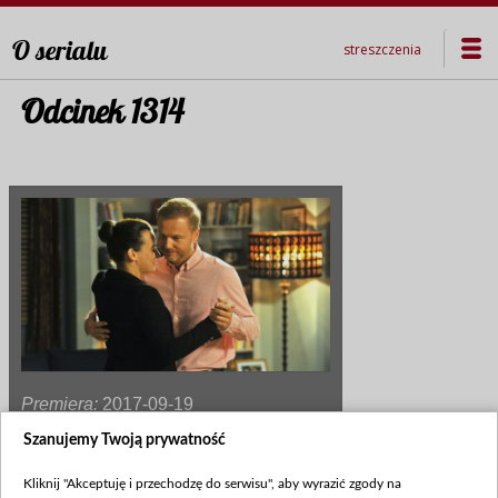
O serialu
streszczenia
Odcinek 1314
Premiera:
2017-09-19
Szanujemy Twoją prywatność
Marszałek martwi się o Magdę, bo nie
wie, czy jego córka poradzi sobie jako
Kliknij "Akceptuję i przechodzę do serwisu", aby wyrazić zgody na
samotna matka. Tymczasem