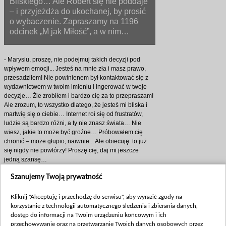
Bilskiego… Ale Robert się nie poddaje
– i przyjeżdża do ukochanej, by prosić
o wybaczenie. Zapraszamy na 1196
odcinek „M jak Miłość”, a w nim…
- Marysiu, proszę, nie podejmuj takich decyzji pod
wpływem emocji... Jesteś na mnie zła i masz prawo,
przesadziłem! Nie powinienem był kontaktować się z
wydawnictwem w twoim imieniu i ingerować w twoje
decyzje… Źle zrobiłem i bardzo cię za to przepraszam!
Ale zrozum, to wszystko dlatego, że jesteś mi bliska i
martwię się o ciebie… Internet roi się od frustratów,
ludzie są bardzo różni, a ty nie znasz świata… Nie
wiesz, jakie to może być groźne… Próbowałem cię
chronić – może głupio, naiwnie... Ale obiecuję: to już
się nigdy nie powtórzy! Proszę cię, daj mi jeszcze
jedną szansę…
W głosie mężczyzny pojawia się napięcie… Ale Maria
Szanujemy Twoją prywatność
kręci tylko głową:
- Jestem bardzo zmęczona... Powinieneś już iść.
I doskonale pamięta, jak Bilski zachował się podczas
Kliknij "Akceptuję i przechodzę do serwisu", aby wyrazić zgody na
kłótni… Robert tym razem panuje jednak nad
korzystanie z technologii automatycznego śledzenia i zbierania danych,
emocjami – i jest gotów na wszystko, by na nowo
dostęp do informacji na Twoim urządzeniu końcowym i ich
zdobyć jej zaufanie.
przechowywanie oraz na przetwarzanie Twoich danych osobowych przez