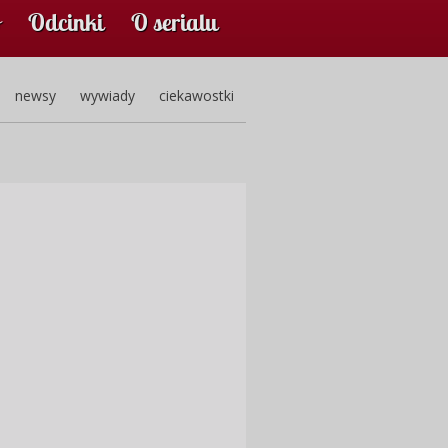
Odcinki
O serialu
newsy
wywiady
ciekawostki