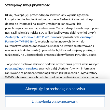
Co sprawia, że Steffen Möller od wielu
Szanujemy Twoją prywatność
lat mieszka w Polsce i o powrocie do
ojczyzny nawet nie myśli?
Kliknij "Akceptuję i przechodzę do serwisu", aby wyrazić zgody na
korzystanie z technologii automatycznego śledzenia i zbierania danych,
dostęp do informacji na Twoim urządzeniu końcowym i ich
Co sprawia, że Steffen Möller od wielu lat mieszka w
przechowywanie oraz na przetwarzanie Twoich danych osobowych przez
Polsce i o powrocie do ojczyzny nawet nie myśli?
nas, czyli Telewizję Polską S.A. w likwidacji (zwaną dalej również „TVP”),
Okazuje się, że nie tylko uroda Polek, ale i nasze
Zaufanych Partnerów z IAB* (1201 firm)
oraz pozostałych
Zaufanych
narodowe poczucie humoru... - W rozmowie z
Partnerów TVP (93 firm)
, w celach marketingowych (w tym do
Niemcami za dnia zalecam powstrzymanie się od
zautomatyzowanego dopasowania reklam do Twoich zainteresowań i
dowcipkowania, bo może to się źle skończyć - mówi
mierzenia ich skuteczności) i pozostałych, które wskazujemy poniżej, a
aktor w wywiadzie dla "Świata seriali" - Mnie samemu
także zgody na udostępnianie przez nas identyfikatora PPID do Google.
przytrafiła się taka sytuacja: kupowałem na stacji w
Berlinie bilet do Warszawy. Płacąc za niego nowiutkim
Twoje dane osobowe zbierane podczas odwiedzania przez Ciebie naszych
banknotem zażartowałem, że
poszczególnych serwisów
zwanych dalej „Portalem”, w tym informacje
właśnie go wydrukowałem. Niemiecka kasjerka wpadła
zapisywane za pomocą technologii takich jak: pliki cookie, sygnalizatory
w popłoch, przyglądała się pieniądzom długo i na
WWW lub innych podobnych technologii umożliwiających świadczenie
wszystkie strony. Nawet zawołała koleżanki, by
dopasowanych i bezpiecznych usług, personalizację treści oraz reklam,
sprawdziły autentyczność banknotu.
udostępnianie funkcji mediów społecznościowych oraz analizowanie ruchu
Akceptuję i przechodzę do serwisu
w Internecie.
Twoje dane osobowe zbierane podczas odwiedzania przez Ciebie
Ustawienia zaawansowane
BIP
regulamin tvp.pl
pomoc
polityka prywatności
moje zgody
poszczególnych serwisów
na Portalu, takie jak adresy IP, identyfikatory
redakcja
newsletter
kontakt
Twoich urządzeń końcowych i identyfikatory plików cookie, informacje o