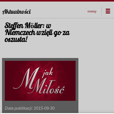
Aktualności
newsy
Steffen Möller: w
Niemczech wzięli go za
oszusta!
Data publikacji:
2015-09-30