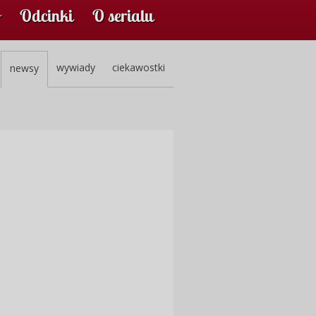
Odcinki
O serialu
wywiady
ciekawostki
newsy