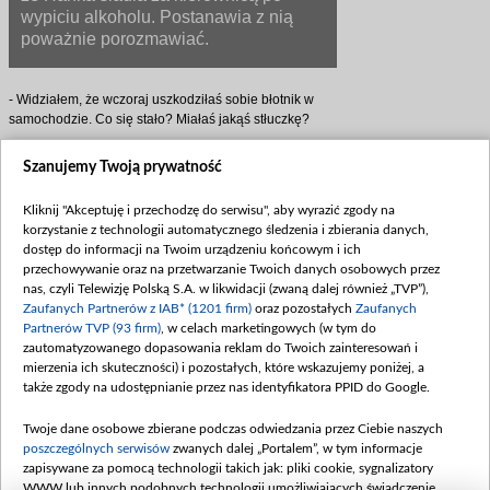
wypiciu alkoholu. Postanawia z nią
poważnie porozmawiać.
- Widziałem, że wczoraj uszkodziłaś sobie błotnik w
samochodzie. Co się stało? Miałaś jakąś stłuczkę?
Hanka, zmieszana, ucieka wzrokiem w bok:
Szanujemy Twoją prywatność
- Straszna ze mnie gapa! Wjechałam w barierkę na
Kliknij "Akceptuję i przechodzę do serwisu", aby wyrazić zgody na
parkingu, przed szkołą… Po prostu nie zauważyłam!
korzystanie z technologii automatycznego śledzenia i zbierania danych,
dostęp do informacji na Twoim urządzeniu końcowym i ich
Ale Mostowiak nie odpuszcza.
przechowywanie oraz na przetwarzanie Twoich danych osobowych przez
nas, czyli Telewizję Polską S.A. w likwidacji (zwaną dalej również „TVP”),
- Wiesz, że mnie nie oszukasz - Lucjan patrzy surowo
Zaufanych Partnerów z IAB* (1201 firm)
oraz pozostałych
Zaufanych
na dziewczynę. - I, Haniu, martwię się o ciebie…
Partnerów TVP (93 firm)
, w celach marketingowych (w tym do
- Zupełnie niepotrzebnie! Panuję nad sytuacją…
zautomatyzowanego dopasowania reklam do Twoich zainteresowań i
- Prowadząc samochód pod wpływem alkoholu?! Co ty
mierzenia ich skuteczności) i pozostałych, które wskazujemy poniżej, a
wygadujesz?!
także zgody na udostępnianie przez nas identyfikatora PPID do Google.
Chwila słabości… czy poważny problem? Czy Hanka
Twoje dane osobowe zbierane podczas odwiedzania przez Ciebie naszych
odstawi w końcu alkohol? Czy zrozumie, że jej choroba
poszczególnych serwisów
zwanych dalej „Portalem”, w tym informacje
- choć skrzętnie ukrywana - jest równie groźna, jak
zapisywane za pomocą technologii takich jak: pliki cookie, sygnalizatory
choroba ojca Uli? Odcinek numer 660. już w nabliższy
WWW lub innych podobnych technologii umożliwiających świadczenie