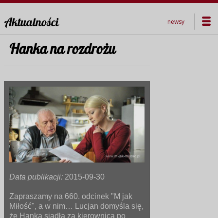
Aktualności
newsy
Hanka na rozdrożu
Data publikacji:
2015-09-30
Zapraszamy na 660. odcinek "M jak
Miłość", a w nim… Lucjan domyśla się,
że Hanka siadła za kierownicą po