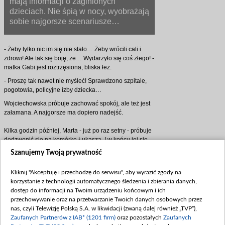
mają informacji o zaginionych
dzieciach. Nie śpią w nocy, wyobrażają
sobie najgorsze scenariusze…
- Żeby tylko nic im się nie stało… Żeby wrócili cali i
zdrowi! Ale tak się boję, że… Wydarzyło się coś złego! -
matka Gabi jest roztrzęsiona, bliska łez.
- Proszę tak nawet nie myśleć! Sprawdzono szpitale,
pogotowia, policyjne izby dziecka…
Wojciechowska próbuje zachować spokój, ale też jest
załamana. A najgorsze ma dopiero nadejść.
Kilka godzin później, Marta - już po raz setny - próbuje
dodzwonić się na komórkę Łukasza. I w końcu jej się
udaje. Ale w telefonie rozlega się głos obcego
Szanujemy Twoją prywatność
mężczyzny.
- Halo?
Kliknij "Akceptuję i przechodzę do serwisu", aby wyrazić zgody na
korzystanie z technologii automatycznego śledzenia i zbierania danych,
- Kim pan jest? - Wojciechowska jest zaskoczona. -
dostęp do informacji na Twoim urządzeniu końcowym i ich
Chcę rozmawiać z Łukaszem, z moim synem! Czy
przechowywanie oraz na przetwarzanie Twoich danych osobowych przez
może pan…
nas, czyli Telewizję Polską S.A. w likwidacji (zwaną dalej również „TVP”),
Zamiast odpowiedzi, słychać dźwięk przerwanej
Zaufanych Partnerów z IAB* (1201 firm)
oraz pozostałych
Zaufanych